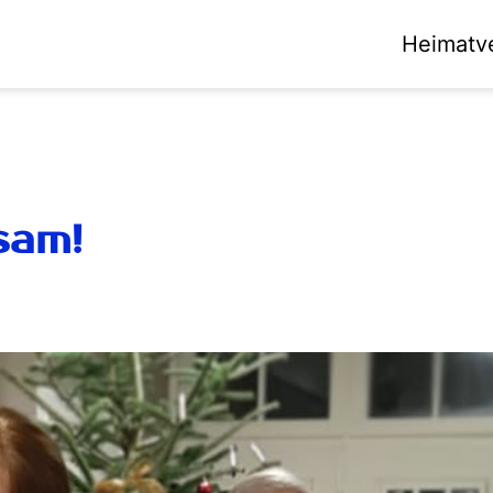
Heimatv
sam!